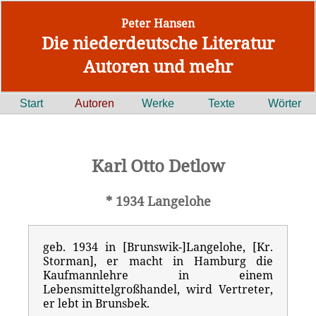
Peter Hansen
Die niederdeutsche Literatur
Autoren und mehr
Start
Autoren
Werke
Texte
Wörter
Karl Otto Detlow
* 1934 Langelohe
geb. 1934 in [Brunswik-]Langelohe, [Kr.
Storman], er macht in Hamburg die
Kaufmannlehre in einem
Lebensmittelgroßhandel, wird Vertreter,
er lebt in Brunsbek.