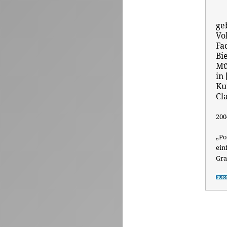
ge
Vo
Fa
Bi
Mü
in
Ku
Cl
200
„Po
ei
Gra