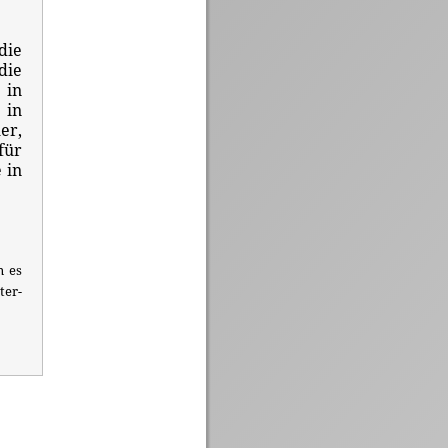
die
die
 in
 in
er,
für
 in
n es
er-