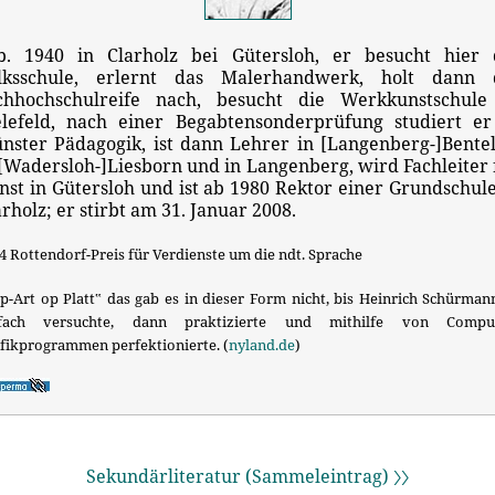
b. 1940 in Clarholz bei Gütersloh, er besucht hier 
lksschule, erlernt das Malerhandwerk, holt dann 
chhochschulreife nach, besucht die Werkkunstschule
elefeld, nach einer Begabtensonderprüfung studiert er
nster Pädagogik, ist dann Lehrer in [Langenberg-]Bentel
 [Wadersloh-]Liesborn und in Langenberg, wird Fachleiter 
nst in Gütersloh und ist ab 1980 Rektor einer Grundschule
arholz; er stirbt am 31. Januar 2008.
4 Rottendorf-Preis für Verdienste um die ndt. Sprache
p-Art op Platt‟ das gab es in dieser Form nicht, bis Heinrich Schürman
nfach versuchte, dann praktizierte und mithilfe von Comput
fikprogrammen perfektionierte. (
nyland.de
)
Sekundärliteratur (Sammeleintrag) 〉〉