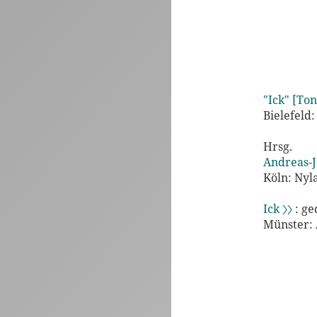
"Ick" [Ton
Bielefeld:
Hrsg.
Andreas-J
Köln: Nyl
Ick 〉〉
: ge
Münster: 