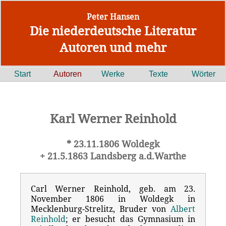
Peter Hansen
Die niederdeutsche Literatur
Autoren und mehr
Start
Autoren
Werke
Texte
Wörter
Karl Werner Reinhold
* 23.11.1806 Woldegk
+ 21.5.1863 Landsberg a.d.Warthe
Carl Werner Reinhold, geb. am 23.
November 1806 in Woldegk in
Mecklenburg-Strelitz, Bruder von
Albert
Reinhold
; er besucht das Gymnasium in