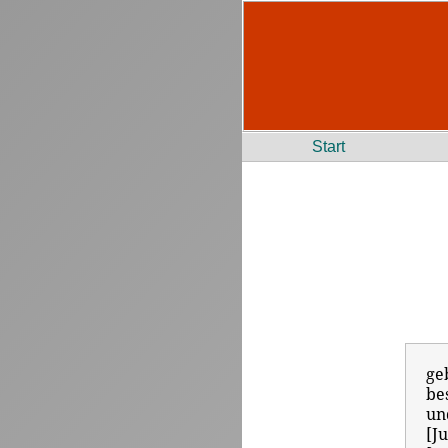
Start
ge
be
un
[J