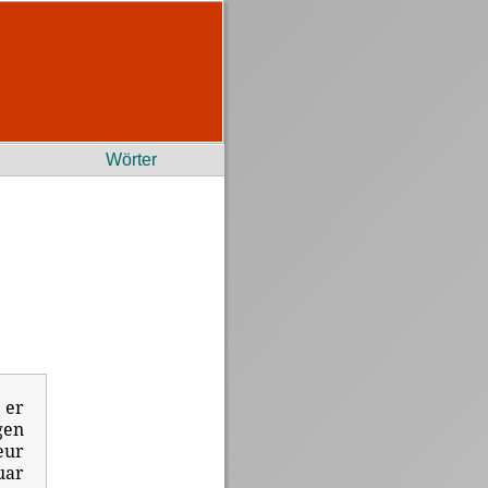
Wörter
 er
gen
eur
uar