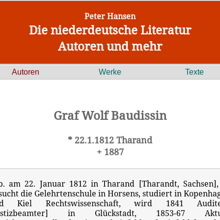
Peter Hansen
Die niederdeutsche Literatur
Autoren und mehr
Autoren
Werke
Texte
Graf Wolf Baudissin
* 22.1.1812 Tharand
+ 1887
b. am 22. Januar 1812 in Tharand [Tharandt, Sachsen],
sucht die Gelehrtenschule in Horsens, studiert in Kopenha
d Kiel Rechtswissenschaft, wird 1841 Audit
ustizbeamter] in Glückstadt, 1853-67 Akt