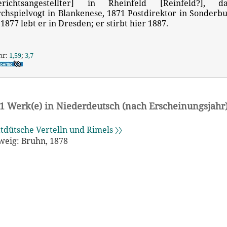
erichtsangestellter] in Rheinfeld [Reinfeld?], d
rchspielvogt in Blankenese, 1871 Postdirektor in Sonderbu
 1877 lebt er in Dresden; er stirbt hier 1887.
hr:
1,59
;
3,7
1 Werk(e) in Niederdeutsch (nach Erscheinungsjahr
ttdütsche Vertelln und Rimels 〉〉
eig: Bruhn, 1878