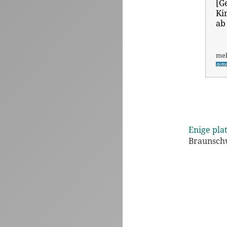
[G
Ki
ab
me
Enige pla
Braunschw