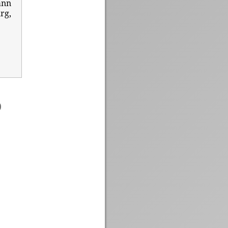
ann
rg,
)