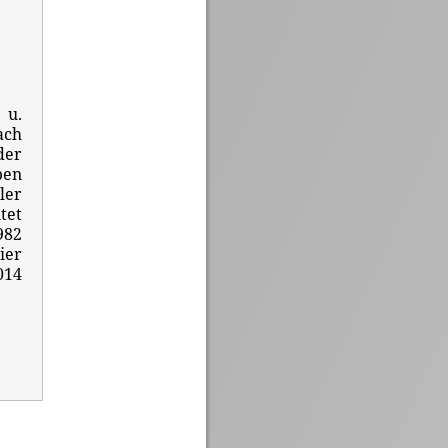
 u.
ach
der
ben
ler
tet
982
ier
014