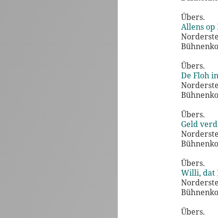
Übers.
Allens op 
Norderst
Bühnenko
Übers.
De Floh in
Norderst
Bühnenko
Übers.
Geld verd
Norderst
Bühnenko
Übers.
Willi, dat
Norderst
Bühnenko
Übers.