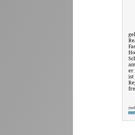
ge
Re
Fa
Ho
Sc
am
er
is
Re
fr
me