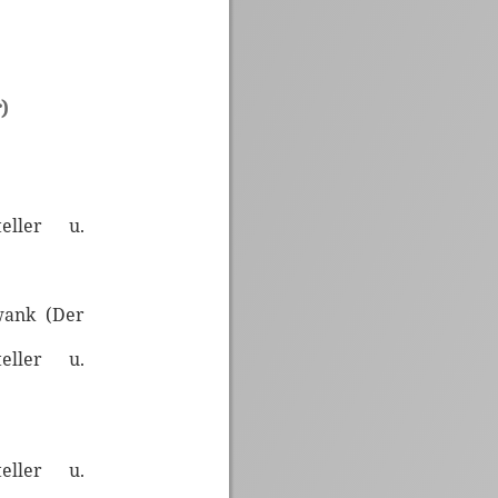
)
teller u.
ank (Der
teller u.
teller u.