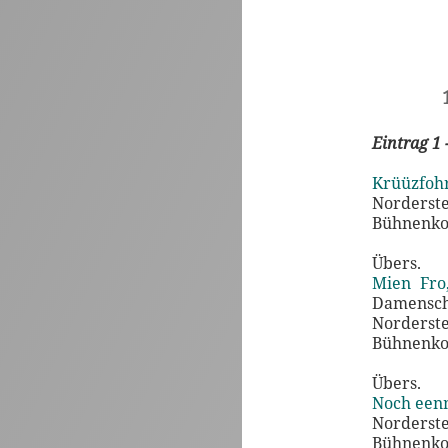
Eintrag 1 
Krüüzfohr
Norderst
Bühnenko
Übers.
Mien Fro
Damenschn
Norderst
Bühnenko
Übers.
Noch eenm
Norderst
Bühnenko