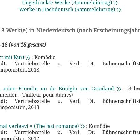
Ungedruckte Werke (Sammeleintrag) 〉〉
Werke in Hochdeutsch (Sammeleintrag) 〉〉
18 Werk(e) in Niederdeutsch (nach Erscheinungsjahr
- 18 (von 18 gesamt)
t mit Kurt 〉〉
: Komödie
edt: Vertriebsstelle u. Verl. Dt. Bühnenschrifts
mponisten, 2018
, mien Fründin un de Königin von Grönland 〉〉
: Schw
eider = Tailleur pour dames)
edt: Vertriebsstelle u. Verl. Dt. Bühnenschrifts
mponisten, 2013
al verleevt = (The last romance) 〉〉
: Komödie
edt: Vertriebsstelle u. Verl. Dt. Bühnenschrifts
mponisten, 2012