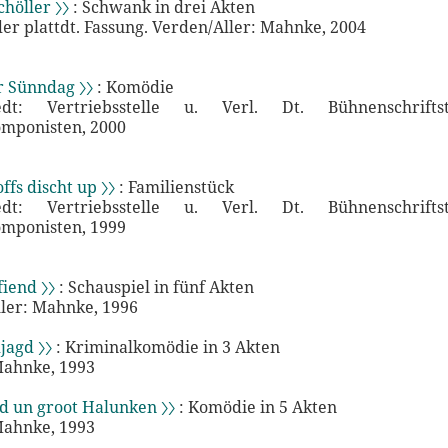
chöller 〉〉
: Schwank in drei Akten
 der plattdt. Fassung. Verden/Aller: Mahnke, 2004
r Sünndag 〉〉
: Komödie
edt: Vertriebsstelle u. Verl. Dt. Bühnenschrifts
mponisten, 2000
ffs discht up 〉〉
: Familienstück
edt: Vertriebsstelle u. Verl. Dt. Bühnenschrifts
mponisten, 1999
fiend 〉〉
: Schauspiel in fünf Akten
ler: Mahnke, 1996
jagd 〉〉
: Kriminalkomödie in 3 Akten
Mahnke, 1993
d un groot Halunken 〉〉
: Komödie in 5 Akten
Mahnke, 1993