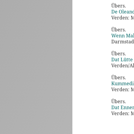
Übers.
De Oleand
Verden: 
Übers.
Wenn Mal
Darmstadt
Übers.
Dat Lütte
Verden/Al
Übers.
Kummedia
Verden: 
Übers.
Dat Ennen
Verden: 