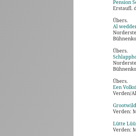
Pension S
Erstaufl.
Übers.
Al wedde
Norderst
Bühnenko
Übers.
Schlappho
Norderst
Bühnenko
Übers.
Een Volks
Verden/Al
Grootwild
Verden: 
Lütte Lüü
Verden: 