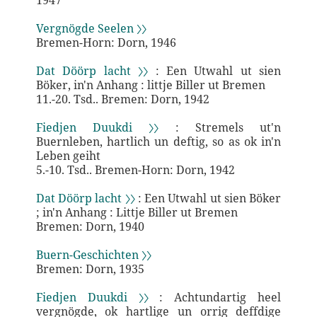
1947
Vergnögde Seelen 〉〉
Bremen-Horn: Dorn, 1946
Dat Döörp lacht 〉〉
: Een Utwahl ut sien
Böker, in'n Anhang : littje Biller ut Bremen
11.-20. Tsd.. Bremen: Dorn, 1942
Fiedjen Duukdi 〉〉
: Stremels ut'n
Buernleben, hartlich un deftig, so as ok in'n
Leben geiht
5.-10. Tsd.. Bremen-Horn: Dorn, 1942
Dat Döörp lacht 〉〉
: Een Utwahl ut sien Böker
; in'n Anhang : Littje Biller ut Bremen
Bremen: Dorn, 1940
Buern-Geschichten 〉〉
Bremen: Dorn, 1935
Fiedjen Duukdi 〉〉
: Achtundartig heel
vergnögde, ok hartlige un orrig deffdige