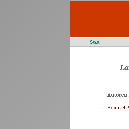
Start
La
Autoren:
Heinrich