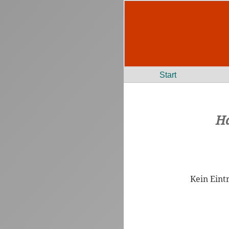
Start
H
Kein Eint