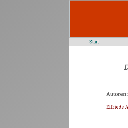
Start
D
Autoren:
Elfriede 