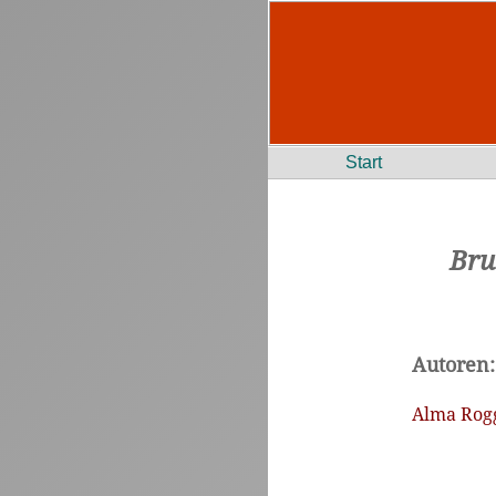
Start
Bru
Autoren:
Alma Rogg