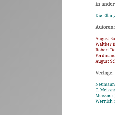
in ande
Die Elbin
Autoren:
August Bo
Walther B
Robert Do
Ferdinand
August Sc
Verlage:
Neumann-
C. Meissne
Meissner 
Wernich 〉