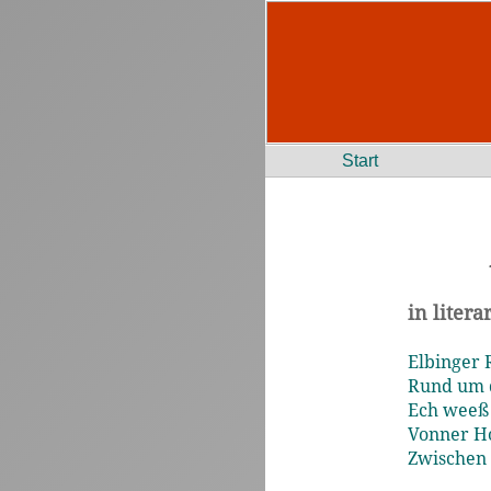
Start
in liter
Elbinger 
Rund um d
Ech weeß n
Vonner Ho
Zwischen