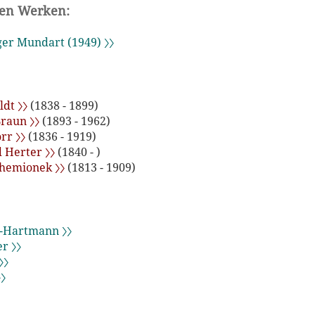
ren Werken:
ger Mundart (1949) 〉〉
ldt 〉〉
(1838 - 1899)
raun 〉〉
(1893 - 1962)
rr 〉〉
(1836 - 1919)
 Herter 〉〉
(1840 - )
hemionek 〉〉
(1813 - 1909)
Hartmann 〉〉
r 〉〉
〉〉
〉