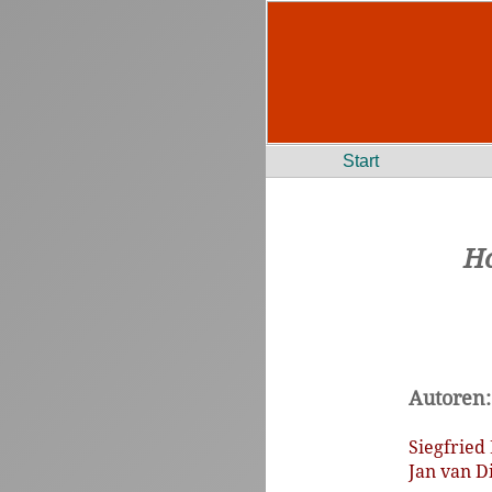
Start
Ho
Autoren:
Siegfried
Jan van D