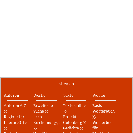
sitemap
Autoren
Werke
Texte
Wörter
Autoren A-Z
Erweiterte
Texte online
Basis-
〉〉
Suche 〉〉
〉〉
Wörterbuch
Regional 〉〉
nach
Projekt
〉〉
Literar. Orte
Erscheinungsjahr
Gutenberg 〉〉
Wörterbuch
〉〉
〉〉
Gedichte 〉〉
für