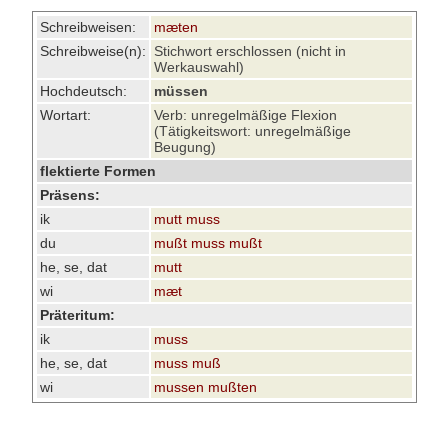
Schreibweisen:
mæten
Schreibweise(n):
Stichwort erschlossen (nicht in
Werkauswahl)
Hochdeutsch:
müssen
Wortart:
Verb: unregelmäßige Flexion
(Tätigkeitswort: unregelmäßige
Beugung)
flektierte Formen
Präsens:
ik
mutt muss
du
mußt muss mußt
he, se, dat
mutt
wi
mæt
Präteritum:
ik
muss
he, se, dat
muss muß
wi
mussen mußten