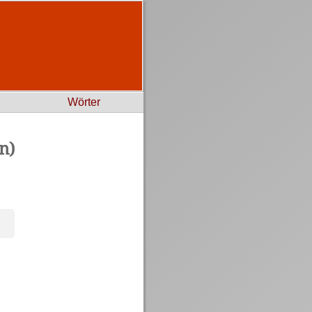
Wörter
n)