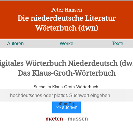
Peter Hansen
Die niederdeutsche Literatur
Wörterbuch (dwn)
Autoren
Werke
Texte
igitales Wörterbuch Niederdeutsch (dw
Das Klaus-Groth-Wörterbuch
Suche im Klaus-Groth-Wörterbuch:
Æ æ Ȩ ȩ
mæten
- müssen