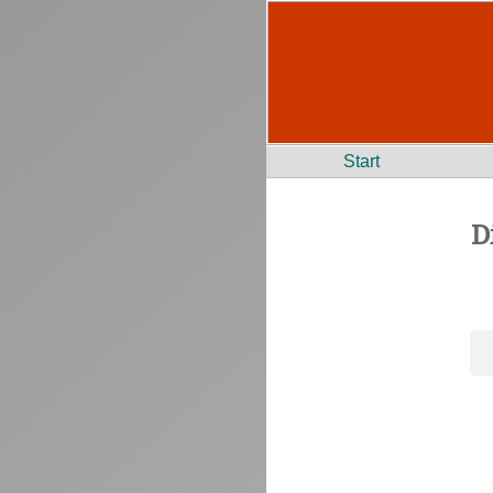
Start
D