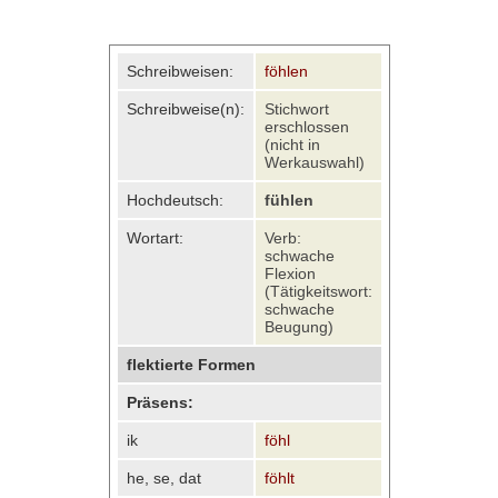
Schreibweisen:
föhlen
Schreibweise(n):
Stichwort
erschlossen
(nicht in
Werkauswahl)
Hochdeutsch:
fühlen
Wortart:
Verb:
schwache
Flexion
(Tätigkeitswort:
schwache
Beugung)
flektierte Formen
Präsens:
ik
föhl
he, se, dat
föhlt