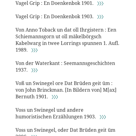
Vagel Grip : En Doenkenbok 1901.
〉〉〉
Vagel Grip : En Doenkenbok 1903.
〉〉〉
Von Anno Toback un dat oll Ihrgistern : Een
Schiemannsgorn ut oll mäkelbörgsch
Kabelwarg in twee Lorrings spunnen 1. Aufl.
1989.
〉〉〉
Von der Waterkant : Seemannsgeschichten
1937.
〉〉〉
Voß un Swinegel ore Dat Brüden geit üm :
von John Brinckman. [In Bildern von] M[ax]
Bernuth 1901.
〉〉〉
Voss un Swinegel und andere
humoristischen Erzählungen 1903.
〉〉〉
Voss un Swinegel, oder Dat Brüden geit üm