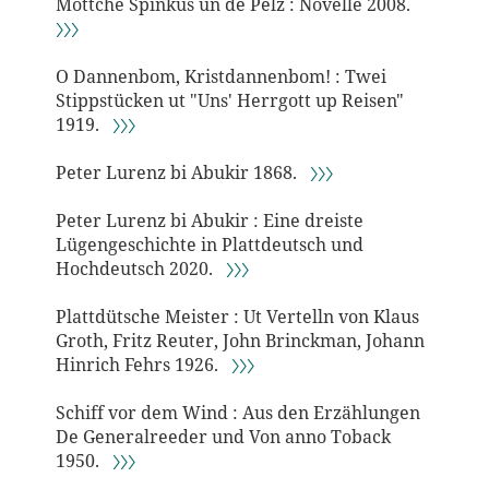
Mottche Spinkus un de Pelz : Novelle 2008.
〉〉〉
O Dannenbom, Kristdannenbom! : Twei
Stippstücken ut "Uns' Herrgott up Reisen"
1919.
〉〉〉
Peter Lurenz bi Abukir 1868.
〉〉〉
Peter Lurenz bi Abukir : Eine dreiste
Lügengeschichte in Plattdeutsch und
Hochdeutsch 2020.
〉〉〉
Plattdütsche Meister : Ut Vertelln von Klaus
Groth, Fritz Reuter, John Brinckman, Johann
Hinrich Fehrs 1926.
〉〉〉
Schiff vor dem Wind : Aus den Erzählungen
De Generalreeder und Von anno Toback
1950.
〉〉〉