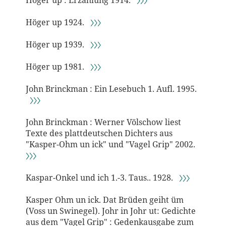
Höger up : Erzählung 1914.
〉〉〉
Höger up 1924.
〉〉〉
Höger up 1939.
〉〉〉
Höger up 1981.
〉〉〉
John Brinckman : Ein Lesebuch 1. Aufl. 1995.
〉〉〉
John Brinckman : Werner Völschow liest
Texte des plattdeutschen Dichters aus
"Kasper-Ohm un ick" und "Vagel Grip" 2002.
〉〉〉
Kaspar-Onkel und ich 1.-3. Taus.. 1928.
〉〉〉
Kasper Ohm un ick. Dat Brüden geiht üm
(Voss un Swinegel). Johr in Johr ut: Gedichte
aus dem "Vagel Grip" : Gedenkausgabe zum