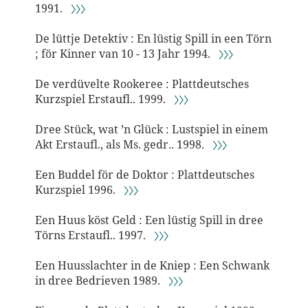
1991.
〉〉〉
De lüttje Detektiv : En lüstig Spill in een Törn
; för Kinner van 10 - 13 Jahr 1994.
〉〉〉
De verdüvelte Rookeree : Plattdeutsches
Kurzspiel Erstaufl.. 1999.
〉〉〉
Dree Stück, wat ’n Glück : Lustspiel in einem
Akt Erstaufl., als Ms. gedr.. 1998.
〉〉〉
Een Buddel för de Doktor : Plattdeutsches
Kurzspiel 1996.
〉〉〉
Een Huus köst Geld : Een lüstig Spill in dree
Törns Erstaufl.. 1997.
〉〉〉
Een Huusslachter in de Kniep : Een Schwank
in dree Bedrieven 1989.
〉〉〉