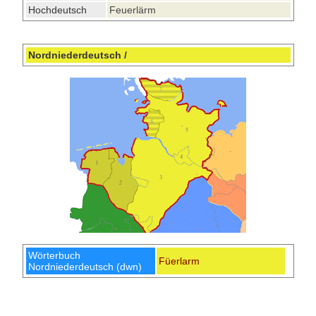
Hochdeutsch
Feuerlärm
Nordniederdeutsch /
Wörterbuch
Füerlarm
Nordniederdeutsch (dwn)