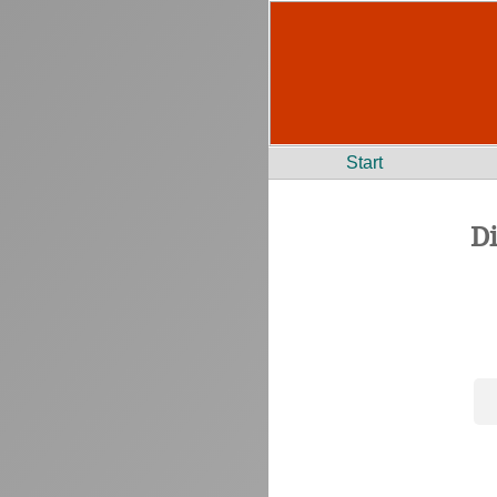
Start
D