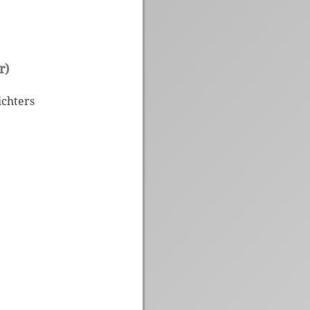
r)
ichters