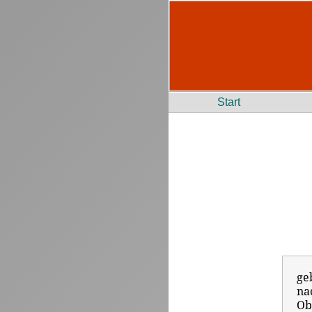
Start
ge
na
Ob