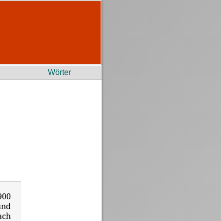
Wörter
900
und
ach