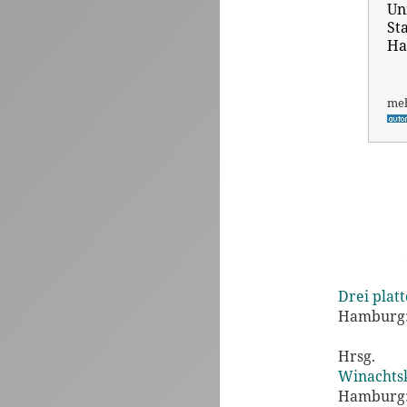
Un
St
Ha
me
Drei plat
Hamburg:
Hrsg.
Winachtsk
Hamburg: