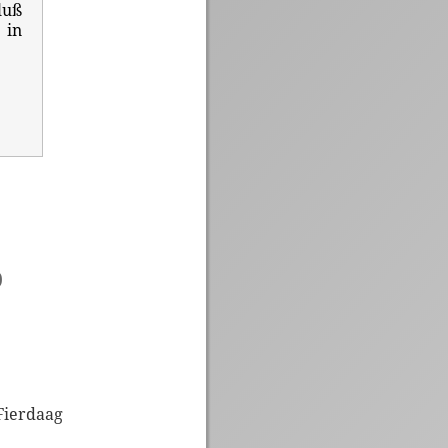
luß
 in
)
 Fierdaag