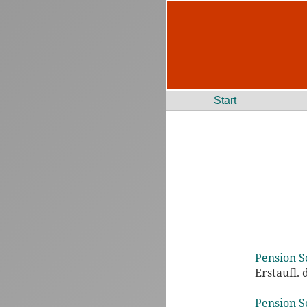
Start
Pension S
Erstaufl.
Pension S