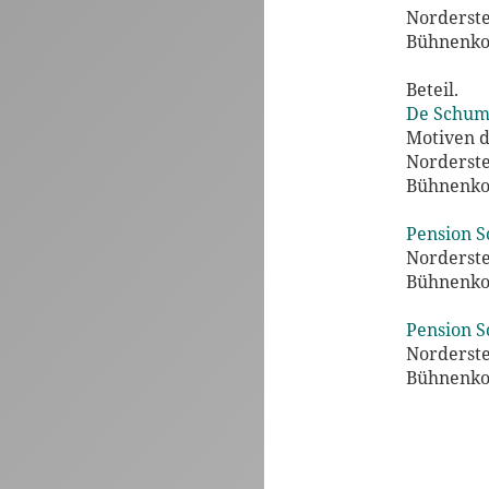
Nordersted
Bühnenko
Beteil.
De Schum
Motiven d
Nordersted
Bühnenko
Pension S
Nordersted
Bühnenko
Pension S
Nordersted
Bühnenko